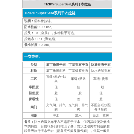
TIZIP® SuperSeal系列干衣拉链
TIZIP® SuperSeal系列干衣拉链
说明：
塑料齿拉链。
防水性能：
0.7 bar。
拉头：
10（金属），多种拉手可选。
拉链布：
PU（聚氨酯）。
最小长度：
20cm。
干衣类型:
类型
氯丁橡胶干衣
丁基夹布干衣
防透夹布干衣
材质
氯丁橡胶面料
丁基橡胶夹布
防水透湿夹布
盲缝+粘合+贴
工艺
车缝+贴条
车缝+烫带
条
牢固度
佳
佳
一般
轻便度
差
一般
佳
保暖性
佳
差
差
充气阀、排气
充气阀、排气
不配备或仅配
阀门
阀
阀
备泄压阀
用途
潜水
潜水
白水、救援
备注：
防水透湿夹布干衣不适用于潜水，但因其轻便及低成
本的特性，目前很多品牌推出了基于防水透湿夹布制造的超
轻量级旅行潜水干衣（配备充气阀及排气阀），但其一般只