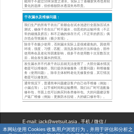
能用于不超过10米深度之潜水。实际上丁基橡胶夹布也有轻
量化的选择，但价格较防水透湿夹布昂贵。
干衣漏水及维修问题：
我们生产的所有干衣出厂前都会在试水池进行全面加压试水
测试，确保干衣在出厂时不漏水，但恶劣的运输环境（不正
常的碰撞及挤压）和不正确的保存方式（不正常的挤压）偶
尔也会导致漏水（极少发现）。
除非干衣极少使用，否则漏水实际上是很难避免的。因使用
环境，强度，习惯，匹配，清洗及保存的方法和场合，部件
使用寿命及老化等因素影响，很多干衣使用数十次至数百次
后，就会发生漏水的情况。
发生漏水并不代表干衣以后就无法使用了，大部分漏水情况
都是可以维修的，我们提供保修服务（质量问题）和维修服
务（使用问题）。除非主体材料老化无修复价值，其它情况
都是可以修复的。
通常情况下，普通简单问题建议客户自己动手维修（例如：
小漏点等），以节省时间和运输费用。我们出厂时可选配备
修补包，市面上也可以购买到各类修补包。大的问题建议客
户返厂维修（例如：更换防水拉链，大的破口修补等）。
E-mail: jack@wetsuit.asia
, 手机 / 微信 /
WhatsApp: +86 139 1799 1818
本网站使用 Cookies 收集用户浏览行为，并用于评估和分析之